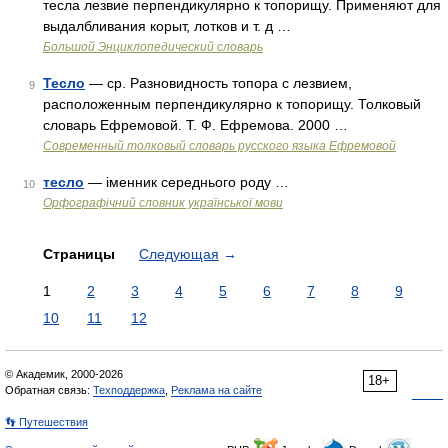
тесла лезвие перпендикулярно к топорищу. Применяют для
выдалбливания корыт, лотков и т. д …
Большой Энциклопедический словарь
Тесло
— ср. Разновидность топора с лезвием,
9
расположенным перпендикулярно к топорищу. Толковый
словарь Ефремовой. Т. Ф. Ефремова. 2000 …
Современный толковый словарь русского языка Ефремовой
тесло
— іменник середнього роду …
10
Орфографічний словник української мови
Страницы
Следующая
→
1
2
3
4
5
6
7
8
9
10
11
12
© Академик, 2000-2026
18+
Обратная связь:
Техподдержка
,
Реклама на сайте
👣 Путешествия