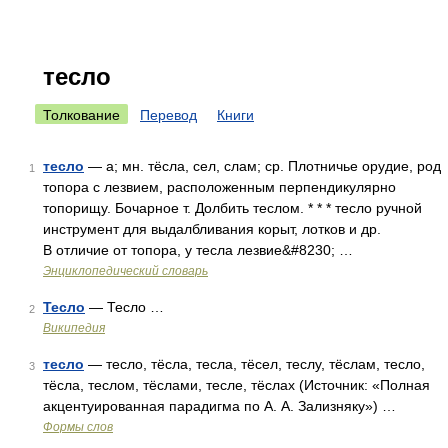
тесло
Толкование
Перевод
Книги
тесло
— а; мн. тёсла, сел, слам; ср. Плотничье орудие, род
1
топора с лезвием, расположенным перпендикулярно
топорищу. Бочарное т. Долбить теслом. * * * тесло ручной
инструмент для выдалбливания корыт, лотков и др.
В отличие от топора, у тесла лезвие&#8230; …
Энциклопедический словарь
Тесло
— Тесло …
2
Википедия
тесло
— тесло, тёсла, тесла, тёсел, теслу, тёслам, тесло,
3
тёсла, теслом, тёслами, тесле, тёслах (Источник: «Полная
акцентуированная парадигма по А. А. Зализняку») …
Формы слов