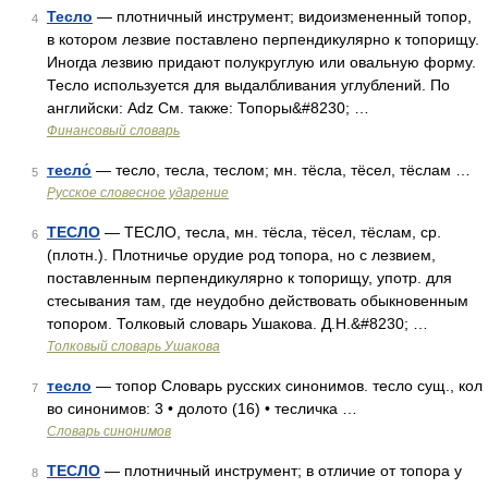
Тесло
— плотничный инструмент; видоизмененный топор,
4
в котором лезвие поставлено перпендикулярно к топорищу.
Иногда лезвию придают полукруглую или овальную форму.
Тесло используется для выдалбливания углублений. По
английски: Adz См. также: Топоры&#8230; …
Финансовый словарь
тесло́
— тесло, тесла, теслом; мн. тёсла, тёсел, тёслам …
5
Русское словесное ударение
ТЕСЛО
— ТЕСЛО, тесла, мн. тёсла, тёсел, тёслам, ср.
6
(плотн.). Плотничье орудие род топора, но с лезвием,
поставленным перпендикулярно к топорищу, употр. для
стесывания там, где неудобно действовать обыкновенным
топором. Толковый словарь Ушакова. Д.Н.&#8230; …
Толковый словарь Ушакова
тесло
— топор Словарь русских синонимов. тесло сущ., кол
7
во синонимов: 3 • долото (16) • тесличка …
Словарь синонимов
ТЕСЛО
— плотничный инструмент; в отличие от топора у
8